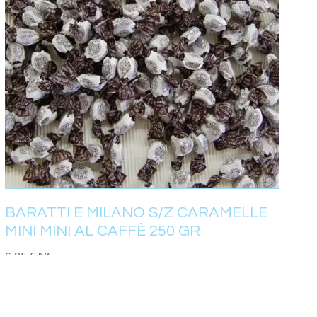
BARATTI E MILANO S/Z CARAMELLE
MINI MINI AL CAFFÈ 250 GR
6,25
€
IVA incl.
AGGIUNGI AL CARRELLO