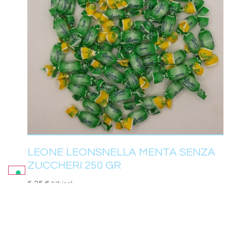
LEONE LEONSNELLA MENTA SENZA
ZUCCHERI 250 GR
6,25
€
IVA incl.
AGGIUNGI AL CARRELLO