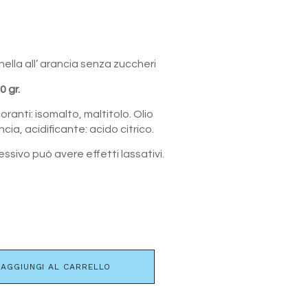
lla all’ arancia senza zuccheri
 gr.
oranti: isomalto, maltitolo. Olio
cia, acidificante: acido citrico.
sivo può avere effetti lassativi.
AGGIUNGI AL CARRELLO