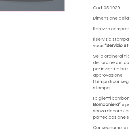
Cod. 05.1929
Dimensione della
Il prezzo compren
Il servizio stampa
voce
“Servizio 
Se lo ordinerai 
dell’ordine per c
per inviarti la b
approvazione.
I tempi di consegn
stampa.
I biglietti bombo
Bomboniera”
e p
senza decorazion
partecipazione s
Consegnamo le n