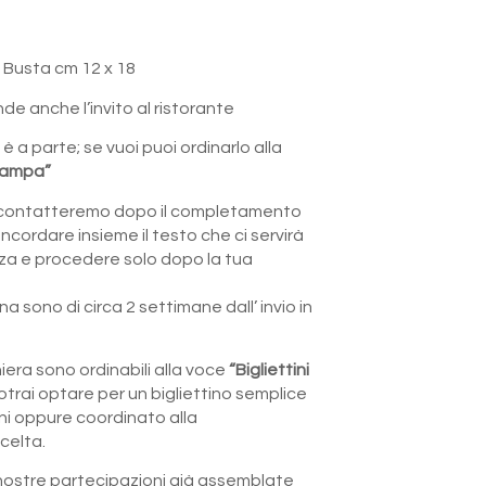
 Busta cm 12 x 18
de anche l’invito al ristorante
 è a parte; se vuoi puoi ordinarlo alla
Stampa”
ti contatteremo dopo il completamento
oncordare insieme il testo che ci servirà
ozza e procedere solo dopo la tua
a sono di circa 2 settimane dall’ invio in
niera sono ordinabili alla voce
“Bigliettini
otrai optare per un bigliettino semplice
i oppure coordinato alla
celta.
ostre partecipazioni già assemblate