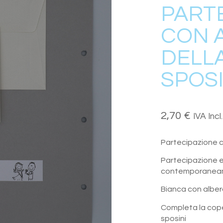
PART
CON 
DELLA
SPOSI
2,70
€
IVA Incl.
Partecipazione co
Partecipazione e
contemporaneame
Bianca con albero
Completa la coper
sposini